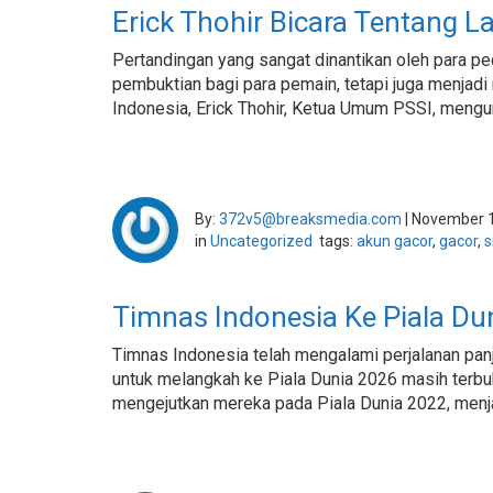
Erick Thohir Bicara Tentang 
Pertandingan yang sangat dinantikan oleh para pe
pembuktian bagi para pemain, tetapi juga menjadi
Indonesia, Erick Thohir, Ketua Umum PSSI, meng
By:
372v5@breaksmedia.com
|
November 1
in
Uncategorized
tags:
akun gacor
,
gacor
,
s
Timnas Indonesia Ke Piala Du
Timnas Indonesia telah mengalami perjalanan panj
untuk melangkah ke Piala Dunia 2026 masih terbu
mengejutkan mereka pada Piala Dunia 2022, menja