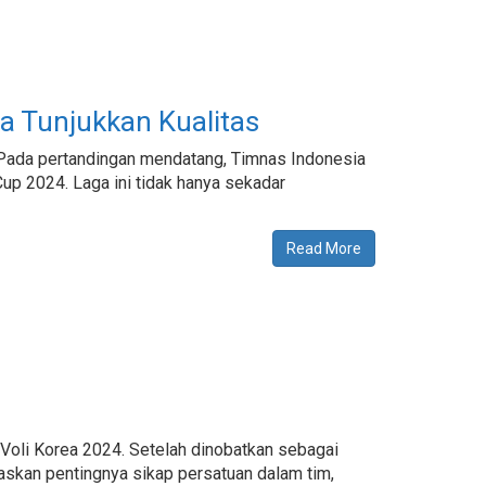
a Tunjukkan Kualitas
. Pada pertandingan mendatang, Timnas Indonesia
p 2024. Laga ini tidak hanya sekadar
Read More
 Voli Korea 2024. Setelah dinobatkan sebagai
askan pentingnya sikap persatuan dalam tim,