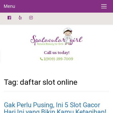
Menu
Call us today!
1(909) 599-7009
Tag:
daftar slot online
Gak Perlu Pusing, Ini 5 Slot Gacor
Hari Ini yang Bikin Kamu Ketagihan!