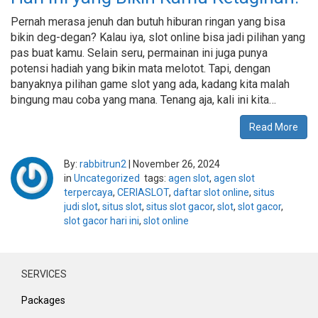
Pernah merasa jenuh dan butuh hiburan ringan yang bisa
bikin deg-degan? Kalau iya, slot online bisa jadi pilihan yang
pas buat kamu. Selain seru, permainan ini juga punya
potensi hadiah yang bikin mata melotot. Tapi, dengan
banyaknya pilihan game slot yang ada, kadang kita malah
bingung mau coba yang mana. Tenang aja, kali ini kita…
Read More
By:
rabbitrun2
|
November 26, 2024
in
Uncategorized
tags:
agen slot
,
agen slot
terpercaya
,
CERIASLOT
,
daftar slot online
,
situs
judi slot
,
situs slot
,
situs slot gacor
,
slot
,
slot gacor
,
slot gacor hari ini
,
slot online
SERVICES
Packages