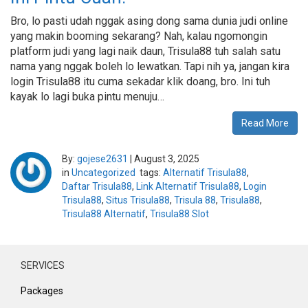
Bro, lo pasti udah nggak asing dong sama dunia judi online
yang makin booming sekarang? Nah, kalau ngomongin
platform judi yang lagi naik daun, Trisula88 tuh salah satu
nama yang nggak boleh lo lewatkan. Tapi nih ya, jangan kira
login Trisula88 itu cuma sekadar klik doang, bro. Ini tuh
kayak lo lagi buka pintu menuju…
Read More
By:
gojese2631
|
August 3, 2025
in
Uncategorized
tags:
Alternatif Trisula88
,
Daftar Trisula88
,
Link Alternatif Trisula88
,
Login
Trisula88
,
Situs Trisula88
,
Trisula 88
,
Trisula88
,
Trisula88 Alternatif
,
Trisula88 Slot
SERVICES
Packages