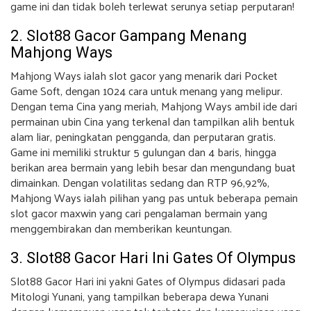
game ini dan tidak boleh terlewat serunya setiap perputaran!
2. Slot88 Gacor Gampang Menang
Mahjong Ways
Mahjong Ways ialah slot gacor yang menarik dari Pocket
Game Soft, dengan 1024 cara untuk menang yang melipur.
Dengan tema Cina yang meriah, Mahjong Ways ambil ide dari
permainan ubin Cina yang terkenal dan tampilkan alih bentuk
alam liar, peningkatan pengganda, dan perputaran gratis.
Game ini memiliki struktur 5 gulungan dan 4 baris, hingga
berikan area bermain yang lebih besar dan mengundang buat
dimainkan. Dengan volatilitas sedang dan RTP 96,92%,
Mahjong Ways ialah pilihan yang pas untuk beberapa pemain
slot gacor maxwin yang cari pengalaman bermain yang
menggembirakan dan memberikan keuntungan.
3. Slot88 Gacor Hari Ini Gates Of Olympus
Slot88 Gacor Hari ini yakni Gates of Olympus didasari pada
Mitologi Yunani, yang tampilkan beberapa dewa Yunani