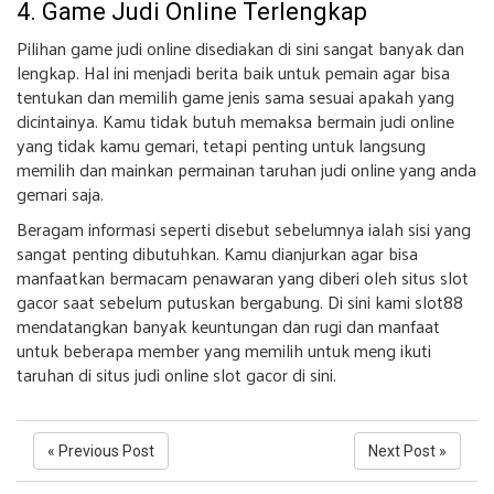
4. Game Judi Online Terlengkap
Pilihan game judi online disediakan di sini sangat banyak dan
lengkap. Hal ini menjadi berita baik untuk pemain agar bisa
tentukan dan memilih game jenis sama sesuai apakah yang
dicintainya. Kamu tidak butuh memaksa bermain judi online
yang tidak kamu gemari, tetapi penting untuk langsung
memilih dan mainkan permainan taruhan judi online yang anda
gemari saja.
Beragam informasi seperti disebut sebelumnya ialah sisi yang
sangat penting dibutuhkan. Kamu dianjurkan agar bisa
manfaatkan bermacam penawaran yang diberi oleh situs slot
gacor saat sebelum putuskan bergabung. Di sini kami slot88
mendatangkan banyak keuntungan dan rugi dan manfaat
untuk beberapa member yang memilih untuk meng ikuti
taruhan di situs judi online slot gacor di sini.
« Previous Post
Next Post »