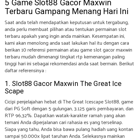
5 Game Slot88 Gacor Maxwin
Terbaru Gampang Menang Hari Ini
Saat anda telah mendapatkan keputusan untuk tergabung,
anda perlu membuat pilihan atau tentukan permainan slot
terbaru apakah yang ingin anda mainkan. Kesempatan ini,
kami akan menolong anda saat lakukan hal itu dengan cara
berikan 10 referensi permainan atau game slot gacor maxwin
terbaru mudah dimenangi tingkat rtp kemenangan paling
tinggi hari ini sebagai rekomendasi anda saat bermain. Berikut
daftar referensinya :
1. Slot88 Gacor Maxwin The Great Ice
Scape
Cicipi penjelajahan hebat di The Great Icescape Slot88, game
dari PG Soft dengan 5 gulungan, 3.125 garis pembayaran, dan
RTP 96,32%. Dapatkan watak-karakter ramah yang akan
temani Anda diperjalanan cari rahasia es yang terselinap.
Siapa yang tahu, Anda bisa bawa pulang hadiah uang kontan
sampai 50.000x lipat taruhan Anda. Selekasnya mainkan