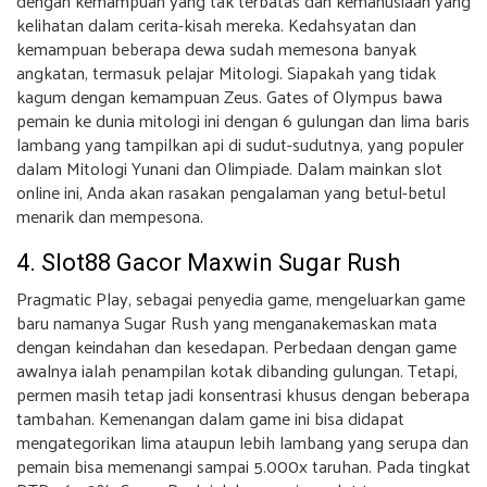
dengan kemampuan yang tak terbatas dan kemanusiaan yang
kelihatan dalam cerita-kisah mereka. Kedahsyatan dan
kemampuan beberapa dewa sudah memesona banyak
angkatan, termasuk pelajar Mitologi. Siapakah yang tidak
kagum dengan kemampuan Zeus. Gates of Olympus bawa
pemain ke dunia mitologi ini dengan 6 gulungan dan lima baris
lambang yang tampilkan api di sudut-sudutnya, yang populer
dalam Mitologi Yunani dan Olimpiade. Dalam mainkan slot
online ini, Anda akan rasakan pengalaman yang betul-betul
menarik dan mempesona.
4. Slot88 Gacor Maxwin Sugar Rush
Pragmatic Play, sebagai penyedia game, mengeluarkan game
baru namanya Sugar Rush yang menganakemaskan mata
dengan keindahan dan kesedapan. Perbedaan dengan game
awalnya ialah penampilan kotak dibanding gulungan. Tetapi,
permen masih tetap jadi konsentrasi khusus dengan beberapa
tambahan. Kemenangan dalam game ini bisa didapat
mengategorikan lima ataupun lebih lambang yang serupa dan
pemain bisa memenangi sampai 5.000x taruhan. Pada tingkat