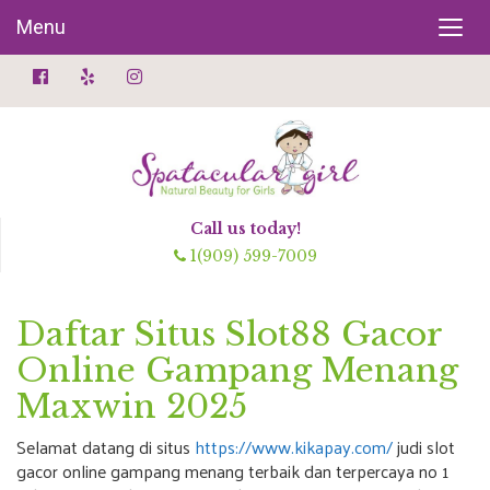
Menu
Call us today!
1(909) 599-7009
Daftar Situs Slot88 Gacor
Online Gampang Menang
Maxwin 2025
Selamat datang di situs
https://www.kikapay.com/
judi slot
gacor online gampang menang terbaik dan terpercaya no 1