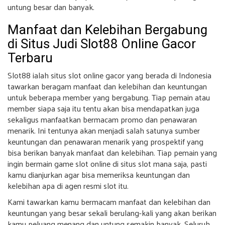
untung besar dan banyak.
Manfaat dan Kelebihan Bergabung
di Situs Judi Slot88 Online Gacor
Terbaru
Slot88 ialah situs slot online gacor yang berada di Indonesia
tawarkan beragam manfaat dan kelebihan dan keuntungan
untuk beberapa member yang bergabung. Tiap pemain atau
member siapa saja itu tentu akan bisa mendapatkan juga
sekaligus manfaatkan bermacam promo dan penawaran
menarik. Ini tentunya akan menjadi salah satunya sumber
keuntungan dan penawaran menarik yang prospektif yang
bisa berikan banyak manfaat dan kelebihan. Tiap pemain yang
ingin bermain game slot online di situs slot mana saja, pasti
kamu dianjurkan agar bisa memeriksa keuntungan dan
kelebihan apa di agen resmi slot itu.
Kami tawarkan kamu bermacam manfaat dan kelebihan dan
keuntungan yang besar sekali berulang-kali yang akan berikan
kamu peluang menang dan untung semakin banyak. Seluruh