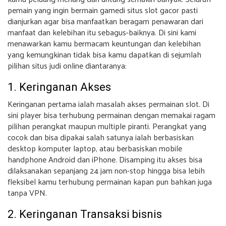
pemain yang ingin bermain gamedi situs slot gacor pasti
dianjurkan agar bisa manfaatkan beragam penawaran dari
manfaat dan kelebihan itu sebagus-baiknya. Di sini kami
menawarkan kamu bermacam keuntungan dan kelebihan
yang kemungkinan tidak bisa kamu dapatkan di sejumlah
pilihan situs judi online diantaranya:
1. Keringanan Akses
Keringanan pertama ialah masalah akses permainan slot. Di
sini player bisa terhubung permainan dengan memakai ragam
pilihan perangkat maupun multiple piranti. Perangkat yang
cocok dan bisa dipakai salah satunya ialah berbasiskan
desktop komputer laptop, atau berbasiskan mobile
handphone Android dan iPhone. Disamping itu akses bisa
dilaksanakan sepanjang 24 jam non-stop hingga bisa lebih
fleksibel kamu terhubung permainan kapan pun bahkan juga
tanpa VPN.
2. Keringanan Transaksi bisnis