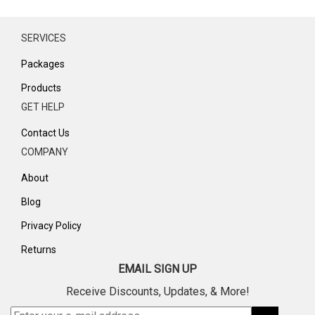
SERVICES
Packages
Products
GET HELP
Contact Us
COMPANY
About
Blog
Privacy Policy
Returns
EMAIL SIGN UP
Receive Discounts, Updates, & More!