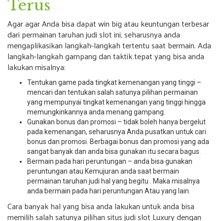
Terus
Agar agar Anda bisa dapat win big atau keuntungan terbesar
dari permainan taruhan judi slot ini, seharusnya anda
mengaplikasikan langkah-langkah tertentu saat bermain. Ada
langkah-langkah gampang dan taktik tepat yang bisa anda
lakukan misalnya:
Tentukan game pada tingkat kemenangan yang tinggi –
mencari dan tentukan salah satunya pilihan permainan
yang mempunyai tingkat kemenangan yang tinggi hingga
memungkinkannya anda menang gampang.
Gunakan bonus dan promosi – tidak boleh hanya bergelut
pada kemenangan, seharusnya Anda pusatkan untuk cari
bonus dan promosi. Berbagai bonus dan promosi yang ada
sangat banyak dan anda bisa gunakan itu secara bagus.
Bermain pada hari peruntungan – anda bisa gunakan
peruntungan atau Kemujuran anda saat bermain
permainan taruhan judi hal yang begitu . Maka misalnya
anda bermain pada hari peruntungan Atau yang lain.
Cara banyak hal yang bisa anda lakukan untuk anda bisa
memilih salah satunya pilihan situs judi slot Luxury dengan